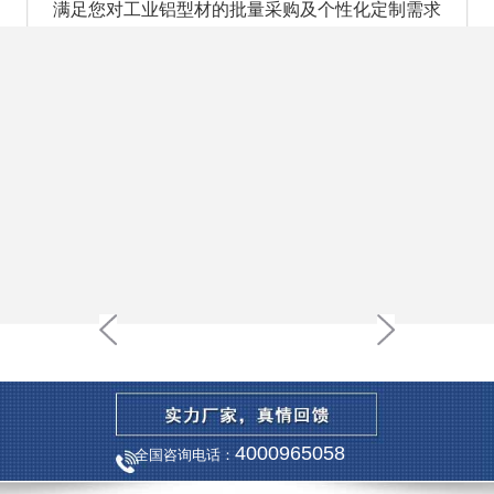
满足您对工业铝型材的批量采购及个性化定制需求
厂家直供，减少中间商赚差价，性价比高
4000965058
全国咨询电话：
品质保证，严格执行国家标准，保证铝型材载重量。
生产实力强大，年产量达8000余吨，是您长期合作,的信赖之选。