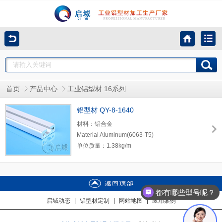
首页
产品中心
工业铝型材 16系列
铝型材 QY-8-1640
材料：铝合金
Material Aluminum(6063-T5)
单位质量：1.38kg/m
长度：6.01m
集合惯性：1x：7.26 cm4 1y：1.13cm4
截面惯性：Zx：3.62cm3 Zy：1.42cm3
都有哪些型号呢？
启域动态
|
铝型材定制
|
网站地图
|
应用案例