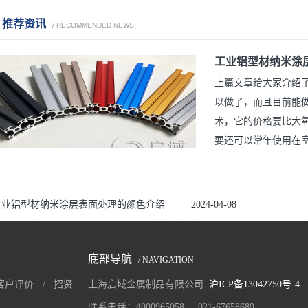
推荐资讯
/ RECOMMENDED NEWS
工业铝型材纳米涂
上篇文章给大家介绍
以做了，而且目前能
术，它的价格要比大
要还可以常年使用在
工业铝型材纳米涂层表面处理的颜色介绍
有的色泽。今天主要
吧！ 如果大家想了
篇文章《工业铝型材
工业铝型材纳米涂层表面处理的颜色介绍
2024-04-08
细介绍，这篇文章我
业铝型材纳米涂层表
底部导航
/ NAVIGATION
客户评价
/
招贤
上海启域金属制品有限公司
沪ICP备13042750号-4
联系电话：4000965058
021-67658689