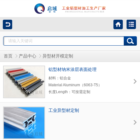
首页
产品中心
异型材开模定制
铝型材纳米涂层表面处理
材料：铝合金
Material Aluminum（6063-T5）
长度Length：可按需定制
表面处理方式:纳米涂层表面处理
颜色:12种
工业异型材定制
颜色种类:绀青紫，工具黄，海波碧蓝，黑哑
光，亮丽金黄，舜合银灰，唐山银，祥和金，
轩兰，氧化银，珍珠胆蓝，中国红
可否定制:可以定制