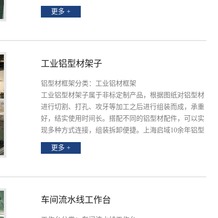
色比较绚丽，既实用又美观。底部安装蹄脚，可以起到
更多 +
支撑和防震的作用。上海启域可来图来样定制各种铝型
材工作台，技艺娴熟，提供设计解决方案，欢迎咨询。
工业铝型材架子
铝型材框架分类：工业铝材框架
工业铝型材架子属于非标定制产品，根据图纸对铝型材
进行切割、打孔、攻牙等加工之后进行组装而成，承重
好，结实使用时间长。搭配不同的铝型材配件，可以实
现多种方式连接，组装拆卸便捷。上海启域10余年铝型
材厂家，根据客户需求出具量身定制方案，按需加工
车
更多 +
间工作台
，铝型材支架，设备防护罩，安全围栏等，免
费绘图。详情可咨询网站在线客服。
车间流水线工作台