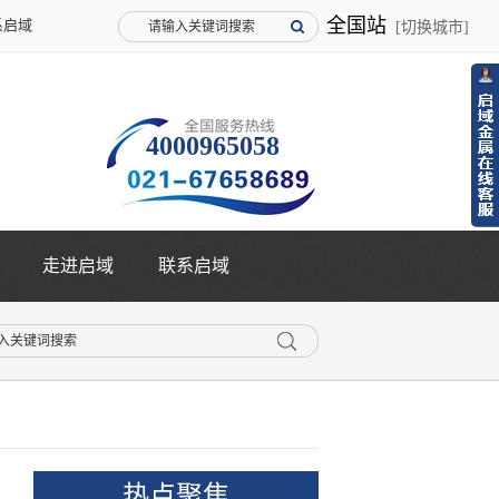
全国站
系启域
[切换城市]
4000965058
走进启域
联系启域
热点聚焦