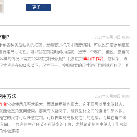
更多 +
定制？
2023年02月14日 10:00
要定制各种类型结构的框架，就需要进行尺寸精度切割。可以说只要定制框架
要进行定尺寸切割。可以就在前段时间小编我，接待一个客户，他说：需要的
什么样的情况下需要铝型材定制长度呢？ 比如定制
车间工作台
、物料架、设
寸皆是在6.02米以下，尺寸不一，按照需要的尺寸进行切割就可以了。但
使用方法
2021年07月08日 10:00
作台
它被使用几率就很大，而且使用量也很大，它不但可以用来做封边，
就能做直角支架使用。那就有人疑问了，能做型材之间的连接件那么多，
是它的尺寸可以任意定制，可以做型材与板材之间的连接，而其它角件做
产车间，工作台是生产环节不可缺少的工具，尤其是定制图中单人工作台就
角件做连接