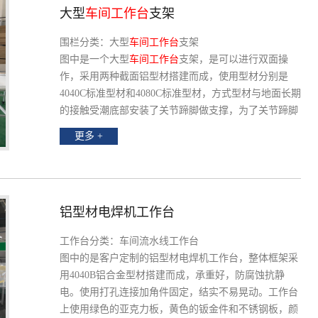
大型
车间工作台
支架
围栏分类：大型
车间工作台
支架
图中是一个大型
车间工作台
支架，是可以进行双面操
作，采用两种截面铝型材搭建而成，使用型材分别是
4040C标准型材和4080C标准型材，方式型材与地面长期
的接触受潮底部安装了关节蹄脚做支撑，为了关节蹄脚
安装牢固采用了断面连接板做过度，根据客户需求上面
更多 +
可以增加不同材质台面，包括灯管，风机等辅助材料，
上海启域定制10余年经验，提供量身定制服务。
铝型材电焊机工作台
工作台分类：车间流水线工作台
图中的是客户定制的铝型材电焊机工作台，整体框架采
用4040B铝合金型材搭建而成，承重好，防腐蚀抗静
电。使用打孔连接加角件固定，结实不易晃动。工作台
上使用绿色的亚克力板，黄色的钣金件和不锈钢板，颜