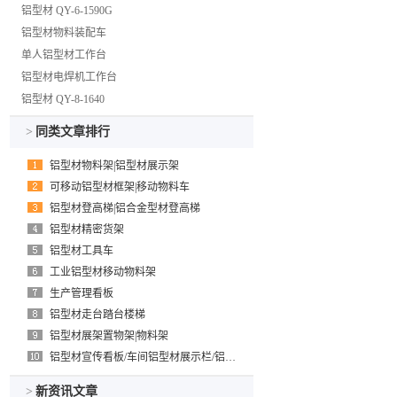
铝型材 QY-6-1590G
邮箱咨询：发送邮件至
info@qiyu999.com
铝型材物料装配车
备注：纸质版铝型材样册
单人铝型材工作台
+铝型材样段+包邮赠送
铝型材电焊机工作台
免费领取样册样品需告知
铝型材 QY-8-1640
姓名电话及收件地址，以
方便寄送。
>
同类文章排行
铝型材物料架|铝型材展示架
可移动铝型材框架|移动物料车
铝型材登高梯|铝合金型材登高梯
铝型材精密货架
铝型材工具车
工业铝型材移动物料架
生产管理看板
铝型材走台踏台楼梯
铝型材展架置物架|物料架
铝型材宣传看板/车间铝型材展示栏/铝型材展板/铝白板架
>
新资讯文章