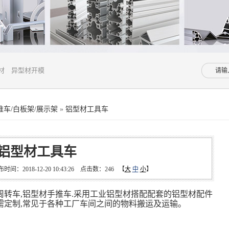
材
异型材开模
车/白板架/展示架
»
铝型材工具车
铝型材工具车
2018-12-20 10:43:26 点击数：
246
【
大
中
小
】
转车,铝型材手推车.采用
工业铝型材
搭配配套的铝型材配件
需定制,常见于各种工厂车间之间的物料搬运及运输。