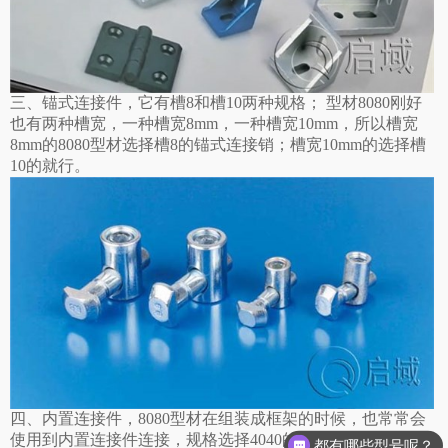
三、锚式连接件，它有槽8和槽10两种规格； 型材8080刚好
也有两种槽宽，一种槽宽8mm，一种槽宽10mm，所以槽宽
8mm的8080型材选择槽8的锚式连接销；槽宽10mm的选择槽
10的就行。
四、内置连接件，8080型材在组装成框架的时候，也常常会
使用到内置连接件连接，规格选择4040的，连接前需要先在
都有哪些型号呢？