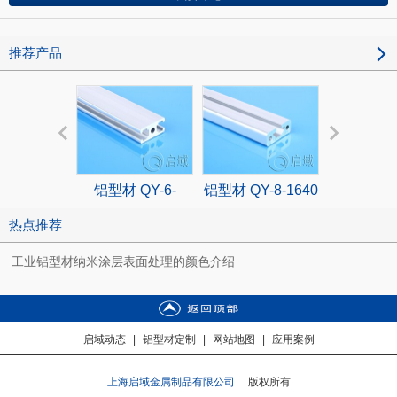
推荐产品
铝型材 QY-6-
铝型材 QY-8-1640
铝型材 QY
1530G
2020
热点推荐
工业铝型材纳米涂层表面处理的颜色介绍
启域动态
|
铝型材定制
|
网站地图
|
应用案例
上海启域金属制品有限公司
版权所有