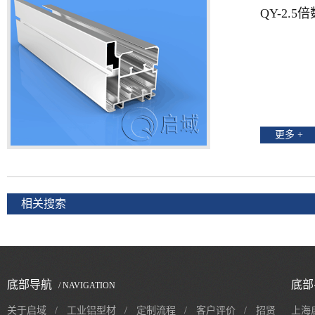
QY-2.5
更多 +
相关搜索
底部导航
底部
/ NAVIGATION
关于启域
/
工业铝型材
/
定制流程
/
客户评价
/
招贤
上海