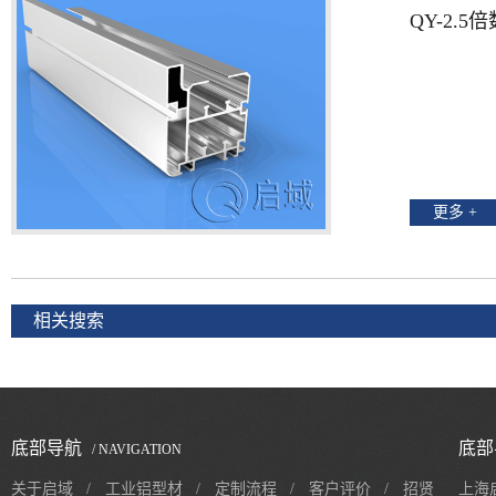
QY-2.5
更多 +
相关搜索
底部导航
底部
/ NAVIGATION
关于启域
/
工业铝型材
/
定制流程
/
客户评价
/
招贤
上海